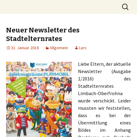
Die Stimme der Eltern in Limbach-
Springe
Suchen
Stelli.org
zum
nach:
Oberfrohna
Inhalt
Neuer Newsletter des
Stadtelternrates
31. Januar 2016
Allgemein
Lars
Liebe Eltern, der aktuelle
Newsletter (Ausgabe
1/2016) des
Stadtelternrates
Limbach-Oberfrohna
wurde verschickt. Leider
mussten wir feststellen,
dass es bei der
Übermittlung eines
Bildes im Anhang