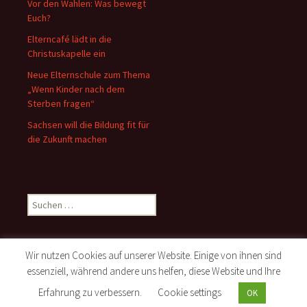
Vor den Wahlen: Was bewegt
Euch?
Elterncafé lädt in die
Christuskapelle ein
Neue Elternschule zum Thema
„Wenn Kinder nach dem
Sterben fragen“
Sachsen will die Bildung fit für
die Zukunft machen
Suchen
nach:
Wir nutzen Cookies auf unserer Website. Einige von ihnen sind
essenziell, während andere uns helfen, diese Website und Ihre
Stolz präsentiert von WordPress
Erfahrung zu verbessern.
Cookie settings
OK