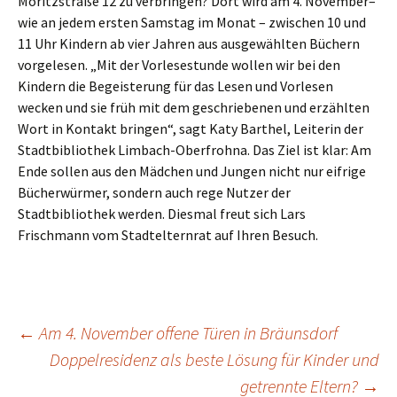
Moritzstraße 12 zu verbringen? Dort wird am 4. November–
wie an jedem ersten Samstag im Monat – zwischen 10 und
11 Uhr Kindern ab vier Jahren aus ausgewählten Büchern
vorgelesen. „Mit der Vorlesestunde wollen wir bei den
Kindern die Begeisterung für das Lesen und Vorlesen
wecken und sie früh mit dem geschriebenen und erzählten
Wort in Kontakt bringen“, sagt Katy Barthel, Leiterin der
Stadtbibliothek Limbach-Oberfrohna. Das Ziel ist klar: Am
Ende sollen aus den Mädchen und Jungen nicht nur eifrige
Bücherwürmer, sondern auch rege Nutzer der
Stadtbibliothek werden. Diesmal freut sich Lars
Frischmann vom Stadtelternrat auf Ihren Besuch.
Beitrags-
←
Am 4. November offene Türen in Bräunsdorf
Doppelresidenz als beste Lösung für Kinder und
getrennte Eltern?
→