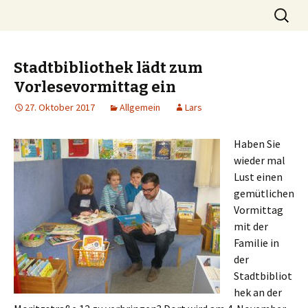
Die Stimme der Eltern in Limbach-
Springe
Suchen
Stelli.org
zum
nach:
Oberfrohna
Inhalt
Stadtbibliothek lädt zum
Vorlesevormittag ein
27. Oktober 2017
Allgemein
Lars
Haben Sie
wieder mal
Lust einen
gemütlichen
Vormittag
mit der
Familie in
der
Stadtbibliot
hek an der