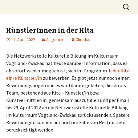
Die Stimme der Eltern in Limbach-
Springe
Suchen
Stelli.org
zum
nach:
Oberfrohna
Inhalt
KünstlerInnen in der Kita
11. April 2022
Allgemein
Christian
Die Netzwerkstelle Kulturelle Bildung im Kulturraum
Vogtland-Zwickau hat heute darüber Information, dass es
ab sofort wieder möglich ist, sich im Programm
Jeder Kita
ein/e Künstler/in
zu bewerben. Es gibt jetzt nur noch einen
Bewerbungsbogen und es wird darum gebeten, diesen als
Team, bestehend aus Kita – Künstler/in bzw.
Kunstvermittler/in, gemeinsam auszufüllen und per Email
bis 29. April 2022 an die Netzwerkstelle Kulturelle Bildung
im Kulturraum Vogtland-Zwickau zurückzusenden. Spätere
Bewerbungen können nur noch im Falle von Restmitteln
berücksichtigt werden.