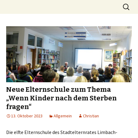
Die Stimme der Eltern in Limbach-
Springe
Suchen
Stelli.org
zum
nach:
Oberfrohna
Inhalt
Neue Elternschule zum Thema
„Wenn Kinder nach dem Sterben
fragen“
13. Oktober 2023
Allgemein
Christian
Die elfte Elternschule des Stadtelternrates Limbach-