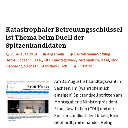
Katastrophaler Betreuungsschlüssel
ist Thema beim Duell der
Spitzenkandidaten
19. August 2014
Allgemein
Bertelsmann-Stiftung
,
Betreuungsschlüssel
,
Kita
,
Landtagswahl
,
Personalschlüssel
,
Rico
Gebhardt
,
Sachsen
,
Stanislaw Tillich
Christian
Am 31. August ist Landtagswahl in
Sachsen. Im (wahrscheinlich
einzigen) Spitzenduell stritten am
Montagabend Ministerpräsident
Stanislaw Tillich (CDU) und der
Spitzenkandidat der Linken, Rico
Gebhardt, miteinander. Heftig