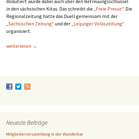
diskutiert wurde dabei auch über den Betreuungsschlüssel
in den sächsischen Kitas. Das schreibt die
„Freie Presse“
. Die
Regionalzeitung hatte das Duell gemeinsam mit der
„Sächsischen Zeitung“
und der
„Leipziger Volkszeitung“
organisiert.
Katastrophaler Betreuungsschlüssel ist Thema beim Duell de
weiterlesen
→
Neueste Beiträge
Mitgliederversammlung in der Wunderbar