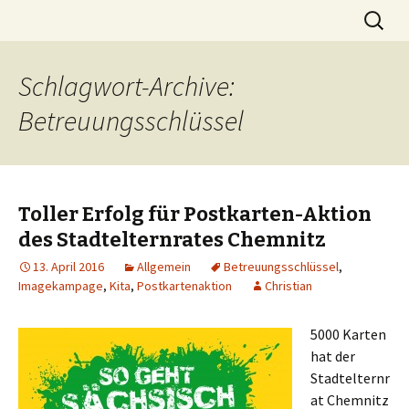
Die Stimme der Eltern in Limbach-
Springe
Suchen
Stelli.org
zum
nach:
Oberfrohna
Inhalt
Schlagwort-Archive:
Betreuungsschlüssel
Toller Erfolg für Postkarten-Aktion
des Stadtelternrates Chemnitz
13. April 2016
Allgemein
Betreuungsschlüssel
,
Imagekampage
,
Kita
,
Postkartenaktion
Christian
5000 Karten
hat der
Stadtelternr
at Chemnitz