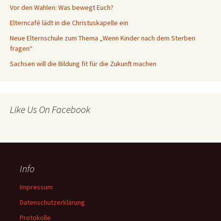
Vor den Wahlen: Was bewegt Euch?
Elterncafé lädt in die Christuskapelle ein
Neue Elternschule zum Thema „Wenn Kinder nach dem Sterben
fragen“
Sachsen will die Bildung fit für die Zukunft machen
Like Us On Facebook
Info
Impressum
Datenschutzerklärung
Protokolle