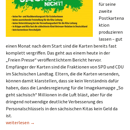
für seine
zweite
Postkartena
ktion
produzieren
lassen – gut
einen Monat nach dem Start sind die Karten bereits fast
komplett vergriffen. Das geht aus einem heute in der
„Freien Presse“ veröffentlichtem Bericht hervor.
Empfänger der Karten sind die Fraktionen von SPD und CDU
im Sächsischen Landtag. Eltern, die die Karten versenden,
können damit klarstellen, dass sie kein Verständnis dafür
haben, dass die Landesregierung für die Imagekamapge „So
geht sächsisch“ Millionen in die Luft bläst, aber für die
dringend notwendige deutliche Verbesserung des
Personalschlüssels in den sächsischen Kitas kein Geld da
ist.
Toller Erfolg für Postkarten-Aktion des Stadtelternrates Che
weiterlesen
→